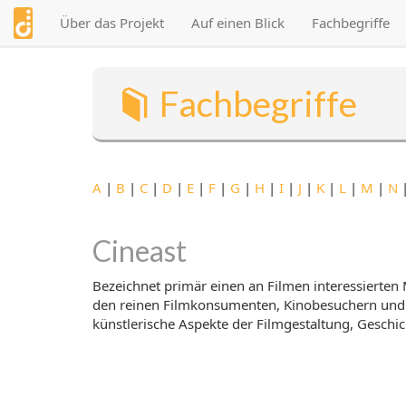
Direkt
Über das Projekt
Auf einen Blick
Fachbegriffe
zum
Inhalt
Fachbegriffe
A
|
B
|
C
|
D
|
E
|
F
|
G
|
H
|
I
|
J
|
K
|
L
|
M
|
N
Cineast
Bezeichnet primär einen an Filmen interessierten 
den reinen Filmkonsumenten, Kinobesuchern und Vi
künstlerische Aspekte der Filmgestaltung, Geschicht
Programmkino