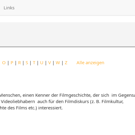
Links
|
O
|
P
|
R
|
S
|
T
|
U
|
V
|
W
|
Z
Alle anzeigen
Menschen, einen Kenner der Filmgeschichte, der sich  im Gegens
deoliebhabern  auch für den Filmdiskurs (z. B. Filmkultur,
e des Films etc.) interessiert.
Storyboard
Genre