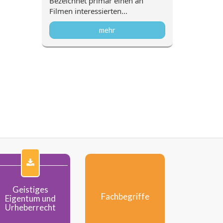
attungen
Bezeichnet primär einen an
Unter ein
Filmen interessierten...
die Marke,
mehr
Geistiges
Fachbegriffe
Eigentum und
Urheberrecht