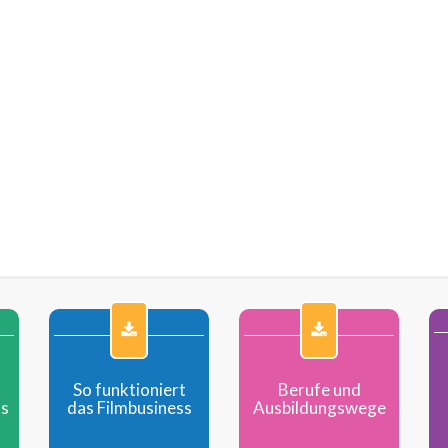
blauf einer Szene bzw.
Verschiedene Stile und G
zenenfolge in...
in der Kunst. In...
mehr
mehr
So funktioniert
Berufe und
ss
das Filmbusiness
Ausbildungswege