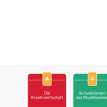
Kinos, in denen Filme mit
A
Programmschwerpunkten (...
S
mehr
Die
So funktioniert
Kreativwirtschaft
das Musikbusine