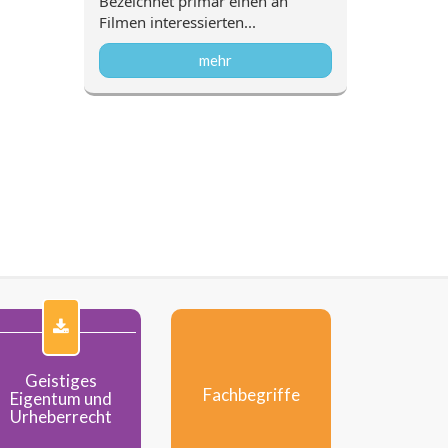
Bezeichnet primär einen an
Bluescree
Filmen interessierten...
Greenscree
mehr
Geistiges
Fachbegriffe
Eigentum und
Urheberrecht