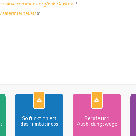
ünstlerischer Leiter eines
Digitales optisches
is
i.creativecommons.org/wiki/Austria
(link
ilmprojektes; einer...
Speichermedium, High...
external)
is
.saferinternet.at/
(link
external)
mehr
mehr
is
external)
So funktioniert
Berufe und
ss
das Filmbusiness
Ausbildungswege