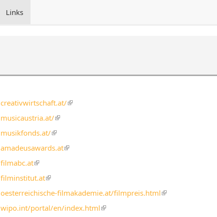
Links
creativwirtschaft.at/
(link
is
musicaustria.at/
(link
external)
is
.musikfonds.at/
(link
external)
is
.amadeusawards.at
(link
external)
is
filmabc.at
(link
external)
is
ilminstitut.at
(link
external)
is
oesterreichische-filmakademie.at/filmpreis.html
(link
Regisseur
Blu-Ray-Disc
external)
is
wipo.int/portal/en/index.html
(link
external)