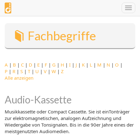
Direkt
Togg
zum
navig
Inhalt
Fachbegriffe
A
|
B
|
C
|
D
|
E
|
F
|
G
|
H
|
I
|
J
|
K
|
L
|
M
|
N
|
O
|
P
|
R
|
S
|
T
|
U
|
V
|
W
|
Z
Alle anzeigen
Audio-Kassette
Musikkassette oder Compact Cassette. Sie ist einTonträger
zur elektromagnetischen, analogen Aufzeichnung und
Wiedergabe von Tonsignalen. Bis in die 90er Jahre eines der
meistgenutzten Audiomedien.