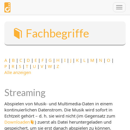
Direkt
Togg
zum
navig
Inhalt
Fachbegriffe
A
|
B
|
C
|
D
|
E
|
F
|
G
|
H
|
I
|
J
|
K
|
L
|
M
|
N
|
O
|
P
|
R
|
S
|
T
|
U
|
V
|
W
|
Z
Alle anzeigen
Streaming
Abspielen von Musik- und Multimedia-Daten in einem
kontinuierlichen Datenstrom. Die Musik wird sofort in
Echtzeit gehört – d. h. sie wird nicht (im Gegensatz zum
Downloaden
) zuerst als Datei heruntergeladen und
gespeichert, um sie erst danach abspielen zu können.