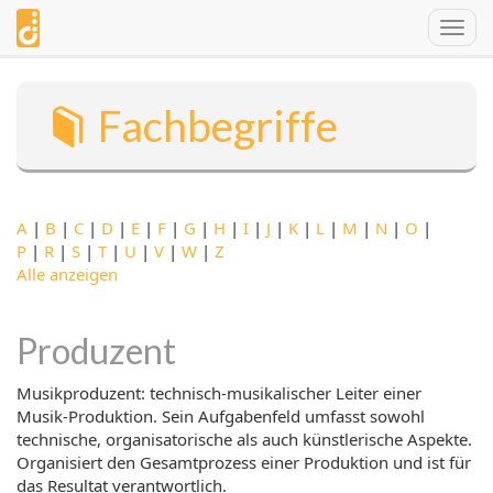
Direkt
Togg
zum
navig
Inhalt
Fachbegriffe
A
|
B
|
C
|
D
|
E
|
F
|
G
|
H
|
I
|
J
|
K
|
L
|
M
|
N
|
O
|
P
|
R
|
S
|
T
|
U
|
V
|
W
|
Z
Alle anzeigen
Produzent
Musikproduzent: technisch-musikalischer Leiter einer
Musik-Produktion. Sein Aufgabenfeld umfasst sowohl
technische, organisatorische als auch künstlerische Aspekte.
Organisiert den Gesamtprozess einer Produktion und ist für
das Resultat verantwortlich.