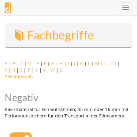
Direkt
Togg
zum
navig
Inhalt
Fachbegriffe
A
|
B
|
C
|
D
|
E
|
F
|
G
|
H
|
I
|
J
|
K
|
L
|
M
|
N
|
O
|
P
|
R
|
S
|
T
|
U
|
V
|
W
|
Z
Alle anzeigen
Negativ
Basismaterial für Filmaufnahmen; 35 mm oder 16 mm mit
Perforationslöchern für den Transport in der Filmkamera.