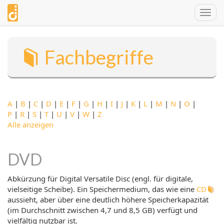
Direkt
Togg
zum
navig
Inhalt
Fachbegriffe
A
|
B
|
C
|
D
|
E
|
F
|
G
|
H
|
I
|
J
|
K
|
L
|
M
|
N
|
O
|
P
|
R
|
S
|
T
|
U
|
V
|
W
|
Z
Alle anzeigen
DVD
Abkürzung für Digital Versatile Disc (engl. für digitale,
vielseitige Scheibe). Ein Speichermedium, das wie eine
CD
aussieht, aber über eine deutlich höhere Speicherkapazität
(im Durchschnitt zwischen 4,7 und 8,5 GB) verfügt und
vielfältig nutzbar ist.