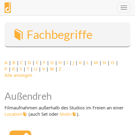
Direkt
Togg
zum
navig
Inhalt
Fachbegriffe
A
|
B
|
C
|
D
|
E
|
F
|
G
|
H
|
I
|
J
|
K
|
L
|
M
|
N
|
O
|
P
|
R
|
S
|
T
|
U
|
V
|
W
|
Z
Alle anzeigen
Außendreh
Filmaufnahmen außerhalb des Studios im Freien an einer
Location
(auch Set oder
Motiv
).